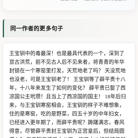
同一作者的更多句子
王宝钏中的毒最深！也是最具代表的一个，深到了
亘古洪荒，前不见古人后不见来者，将青青的年华
封锁在一个寒窑里打发，天荒地老了吗？ 天没荒地
也没老，可是王宝钏老了！ 王宝钏等了薛平贵十八
年，十八年来发生了如何的变化？ 薛平贵已娶了西
凉国公主玳瓒！且当上了西凉国的国主！ 18年后归
来，与王宝钏寒窑相会，王宝钏的样子不难想象，
住的是寒窑，吃的是野菜，四五十岁的中年妇女，
已经进入更年期了，而薛平贵呢？踌躇满志，春风
得意，尽管薛平贵封王宝钏为正宫皇后，但结局圆