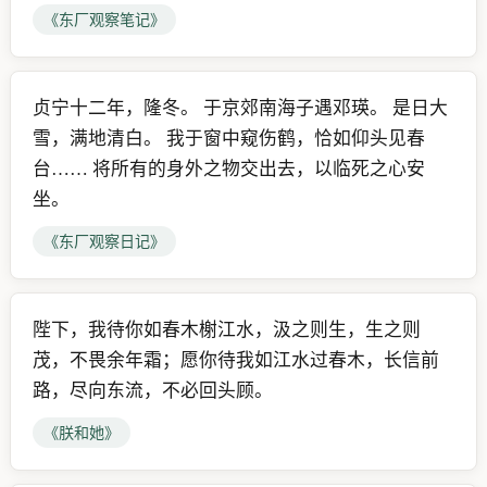
《东厂观察笔记》
贞宁十二年，隆冬。 于京郊南海子遇邓瑛。 是日大
雪，满地清白。 我于窗中窥伤鹤，恰如仰头见春
台…… 将所有的身外之物交出去，以临死之心安
坐。
《东厂观察日记》
陛下，我待你如春木榭江水，汲之则生，生之则
茂，不畏余年霜；愿你待我如江水过春木，长信前
路，尽向东流，不必回头顾。
《朕和她》