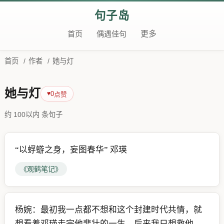
句子岛
首页
偶遇佳句
更多
首页
/
作者
/
她与灯
她与灯
0
♥
点赞
约 100以内 条句子
“以蜉蝣之身，妄图春华” 邓瑛
《观鹤笔记》
杨婉：最初我一点都不想和这个封建时代共情，就
想看着邓瑛走完他悲壮的一生，后来我只想救他，