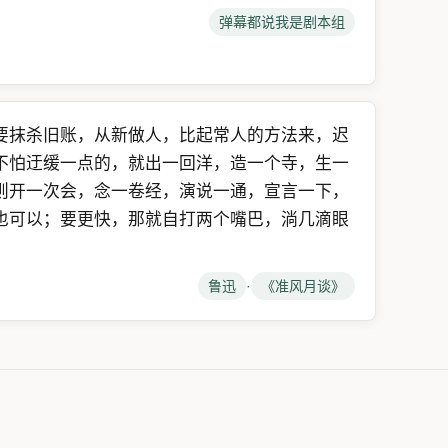
弹幕都说我是剧本组
要抹杀旧账，从新做人，比起常人的方法来，迟
不怕迂缓一点的，就出一回洋，造一个寺，生一
则开一次会，念一卷经，演说一通，宣言一下，
也可以；要更快，那就自打两个嘴巴，淌几滴眼
。
鲁迅
·
《准风月谈》