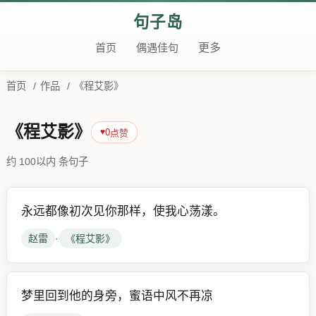
句子岛
首页
偶遇佳句
更多
首页
/
作品
/
《程艾影》
《程艾影》
0
♥
点赞
约 100以内 条句子
永远都像初次见你那样，使我心荡漾。
赵雷
·
《程艾影》
梦里回到他的身旁，蜜语中风不再凉