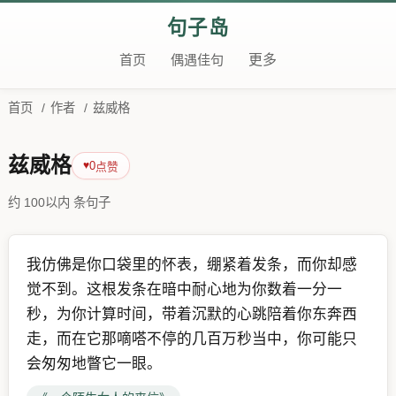
句子岛
首页
偶遇佳句
更多
首页
/
作者
/
兹威格
兹威格
0
♥
点赞
约 100以内 条句子
我仿佛是你口袋里的怀表，绷紧着发条，而你却感
觉不到。这根发条在暗中耐心地为你数着一分一
秒，为你计算时间，带着沉默的心跳陪着你东奔西
走，而在它那嘀嗒不停的几百万秒当中，你可能只
会匆匆地瞥它一眼。